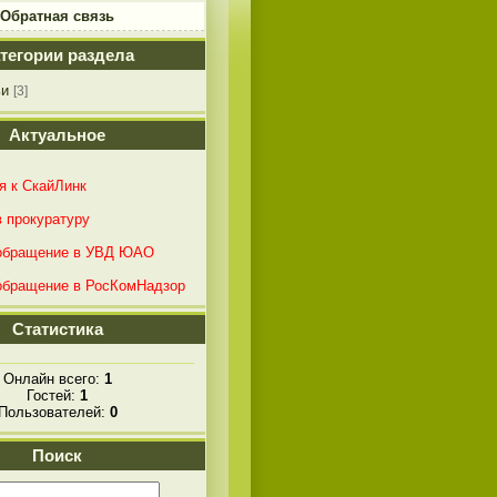
Обратная связь
тегории раздела
ьи
[3]
Актуальное
я к СкайЛинк
в прокуратуру
/обращение в УВД ЮАО
обращение в РосКомНадзор
Статистика
Онлайн всего:
1
Гостей:
1
Пользователей:
0
Поиск