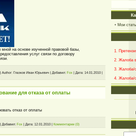
Ка
Мои стат
 мной на основе изученной правовой базы,
1. Претензи
редоставления услуг связи по договору
язи.
2. Жалоба 
3. Жалоба
|
Author:
Глазков Иван Юрьевич
|
Добавил:
Fox
|
Дата:
14.01.2010
|
4. Жалоба/
ование для отказа от оплаты
новать отказ от оплаты
|
Добавил:
Fox
|
Дата:
12.01.2010
|
Комментарии (0)