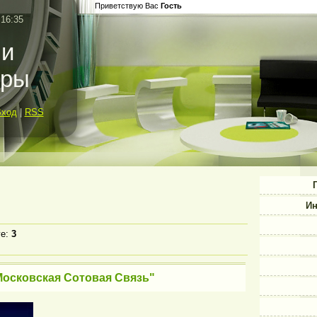
Приветствую Вас
Гость
 16:35
 и
оры
Вход
|
RSS
Ин
ге
:
3
Московская Сотовая Связь"